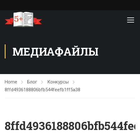
МЕДИАФАЙЛЫ
Home
Блог
Конкурсы
8ffd4936188806bfb544feefb1ff5a38
8ffd4936188806bfb544fee