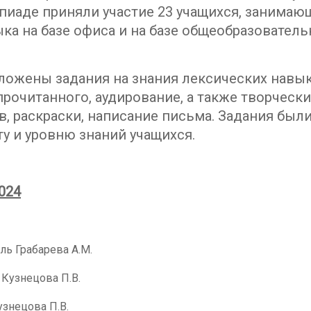
мпиаде приняли участие 23 учащихся, занимаю
ыка на базе офиса и на базе общеобразовател
ожены задания на знания лексических навык
рочитанного, аудирование, а также творческ
, раскраски, написание письма. Задания был
у и уровню знаний учащихся.
024
ль Грабарева А.М.
 Кузнецова П.В.
узнецова П.В.