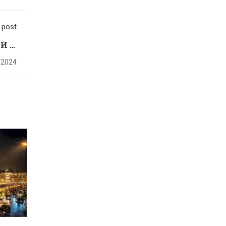
 post
И И
.2024
ГОД.