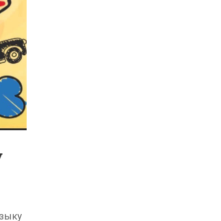
у
языку