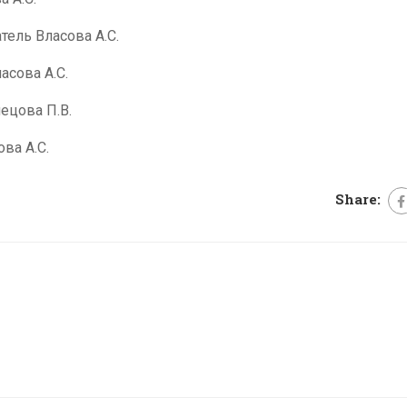
тель Власова А.С.
асова А.С.
ецова П.В.
ва А.С.
Share: