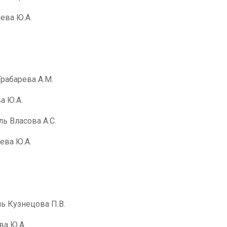
ева Ю.А.
Грабарева А.М.
а Ю.А.
ль Власова А.С.
ева Ю.А.
ь Кузнецова П.В.
ва Ю.А.