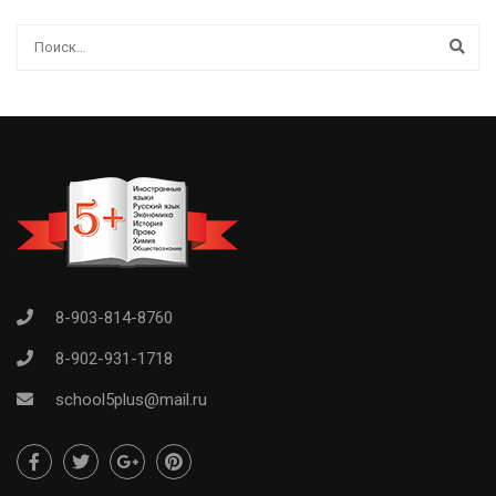
8-903-814-8760
8-902-931-1718
school5plus@mail.ru