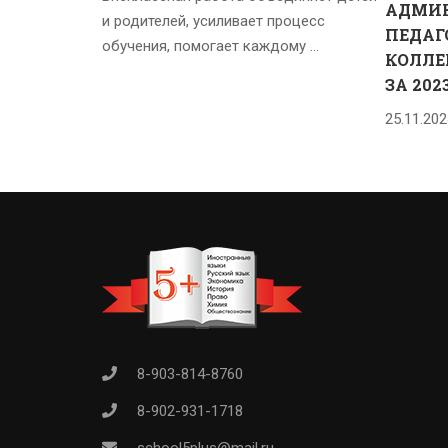
АДМИН
и родителей, усиливает процесс
ПЕДАГ
обучения, помогает каждому …
КОЛЛЕ
ЗА 202
25.11.202
8-903-814-8760
8-902-931-1718