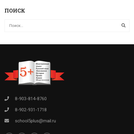
ПОИСК
8-903-814-8760
8-902-931-1718
school5plus@mail.ru