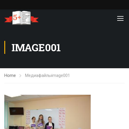
IMAGE001
Home
Медиафайлы
image001