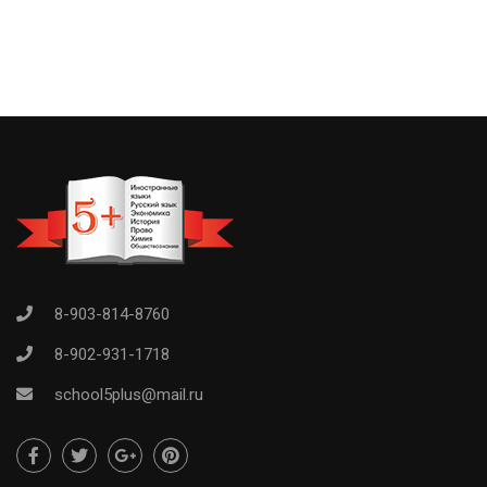
8-903-814-8760
8-902-931-1718
school5plus@mail.ru