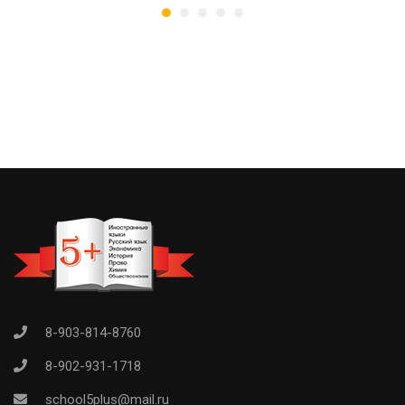
8-903-814-8760
8-902-931-1718
school5plus@mail.ru