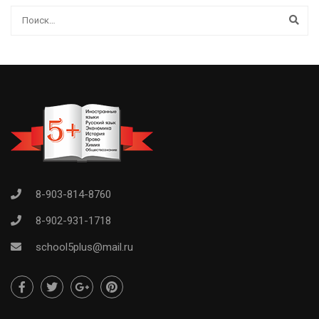
8-903-814-8760
8-902-931-1718
school5plus@mail.ru